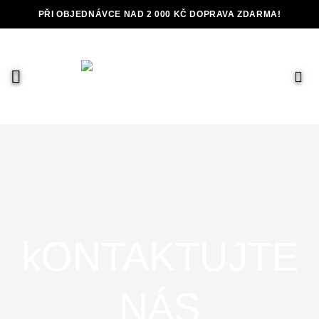
Přeskočit
PŘI OBJEDNÁVCE NAD 2 000 KČ DOPRAVA ZDARMA!
na
obsah
kONTAKTUJTE
NÁS