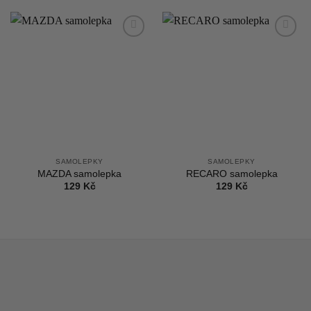
1
1
499 Kč.
299 Kč.
Add to
Add to
wishlist
wishlist
SAMOLEPKY
SAMOLEPKY
MAZDA samolepka
RECARO samolepka
129
Kč
129
Kč