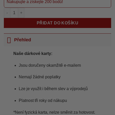
Nakupujte a získejte 200 bodů!
KanjoWorks 500 Kč e-GIFT CARD množství
PŘIDAT DO KOŠÍKU
Přehled
Naše dárkové karty:
Jsou doručeny okamžitě e-mailem
Nemají žádné poplatky
Lze je využít i během slev a výprodejů
Platnost tři roky od nákupu
*Není fyzická karta, nelze směnit za hotovost.