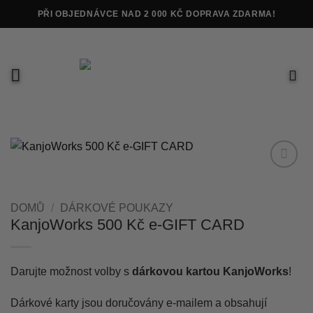
Přeskočit
PŘI OBJEDNÁVCE NAD 2 000 KČ DOPRAVA ZDARMA!
na
obsah
Add to
wishlist
DOMŮ
/
DÁRKOVÉ POUKAZY
KanjoWorks 500 Kč e-GIFT CARD
Darujte možnost volby s
dárkovou kartou KanjoWorks
!
Dárkové karty jsou doručovány e-mailem a obsahují