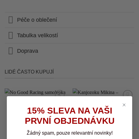
Péče o oblečení
Tabulka velikostí
Doprava
LIDÉ ČASTO KUPUJÍ
-50%
Add to
Add to
15% SLEVA NA VAŠI
wishlist
wishlist
PRVNÍ OBJEDNÁVKU
Žádný spam, pouze relevantní novinky!