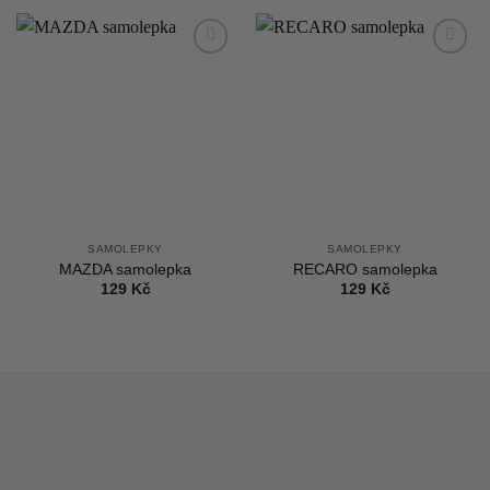
1
1
499 Kč.
299 Kč.
Add to
Add to
wishlist
wishlist
SAMOLEPKY
SAMOLEPKY
MAZDA samolepka
RECARO samolepka
129
Kč
129
Kč