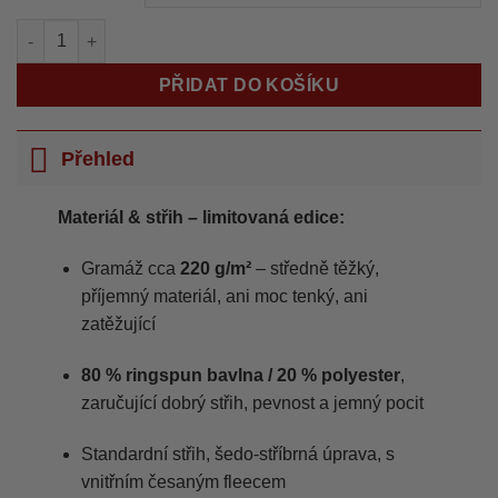
Kanjozoku Mikina – KanjoWorks (LIMITED) množství
PŘIDAT DO KOŠÍKU
Přehled
Materiál & střih – limitovaná edice:
Gramáž cca
220 g/m²
– středně těžký,
příjemný materiál, ani moc tenký, ani
zatěžující
80 % ringspun bavlna / 20 % polyester
,
zaručující dobrý střih, pevnost a jemný pocit
Standardní střih, šedo-stříbrná úprava, s
vnitřním česaným fleecem