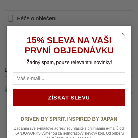
Péče o oblečení
Tabulka velikostí
15% SLEVA NA VAŠI
PRVNÍ OBJEDNÁVKU
Doprava
Žádný spam, pouze relevantní novinky!
LIDÉ ČASTO KUPUJÍ
ZÍSKAT SLEVU
-50%
Add to
Add to
wishlist
wishlist
DRIVEN BY SPIRIT, INSPIRED BY JAPAN
Zadáním své e-mailové adresy souhlasíte s přijímáním e-mailů od
KANJOWORKS výměnou za jednorázový slevový kód. Od odběru