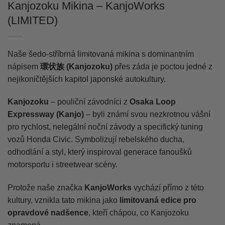
Kanjozoku Mikina – KanjoWorks
(LIMITED)
Naše šedo-stříbrná limitovaná mikina s dominantním
nápisem
環状族 (Kanjozoku)
přes záda je poctou jedné z
nejikoničtějších kapitol japonské autokultury.
Kanjozoku
– pouliční závodníci z
Osaka Loop
Expressway (Kanjo)
– byli známí svou nezkrotnou vášní
pro rychlost, nelegální noční závody a specifický tuning
vozů Honda Civic. Symbolizují rebelského ducha,
odhodlání a styl, který inspiroval generace fanoušků
motorsportu i streetwear scény.
Protože naše značka
KanjoWorks
vychází přímo z této
kultury, vznikla tato mikina jako
limitovaná edice pro
opravdové nadšence
, kteří chápou, co Kanjozoku