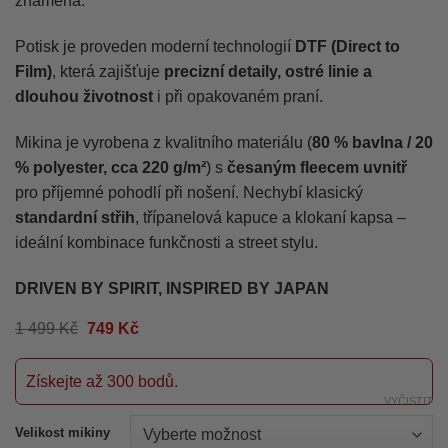
znamená.
Potisk je proveden moderní technologií
DTF (Direct to
Film)
, která zajišťuje
precizní detaily, ostré linie a
dlouhou životnost
i při opakovaném praní.
Mikina je vyrobena z kvalitního materiálu (
80 % bavlna / 20
% polyester, cca 220 g/m²
) s
česaným fleecem uvnitř
pro příjemné pohodlí při nošení. Nechybí klasický
standardní střih
, třípanelová kapuce a klokaní kapsa –
ideální kombinace funkčnosti a street stylu.
DRIVEN BY SPIRIT, INSPIRED BY JAPAN
Původní
Aktuální
1 499
Kč
749
Kč
cena
cena
byla:
je:
1
749 Kč.
Získejte až 300 bodů.
499 Kč.
VYČISTIT
Velikost mikiny