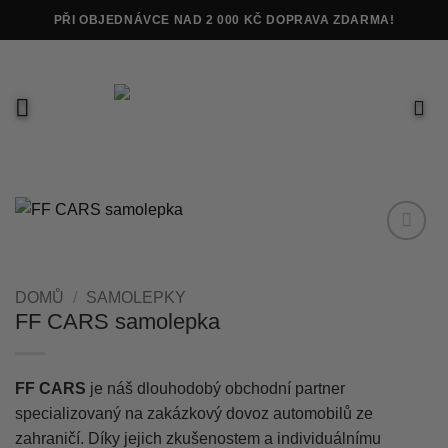
Přeskočit
PŘI OBJEDNÁVCE NAD 2 000 KČ DOPRAVA ZDARMA!
na
obsah
Add to
wishlist
DOMŮ
/
SAMOLEPKY
FF CARS samolepka
FF CARS
je náš dlouhodobý obchodní partner
specializovaný na zakázkový dovoz automobilů ze
zahraničí. Díky jejich zkušenostem a individuálnímu