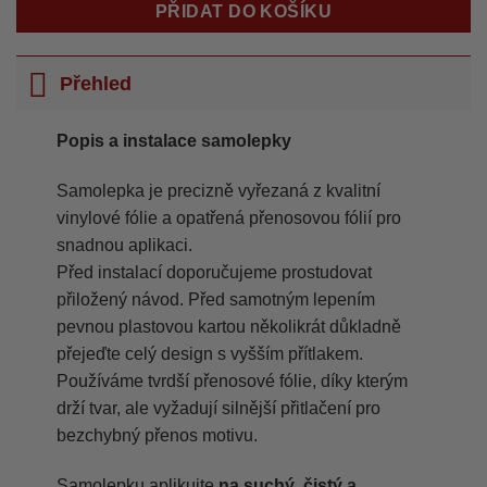
PŘIDAT DO KOŠÍKU
Přehled
Popis a instalace samolepky
Samolepka je precizně vyřezaná z kvalitní
vinylové fólie a opatřená přenosovou fólií pro
snadnou aplikaci.
Před instalací doporučujeme prostudovat
přiložený návod. Před samotným lepením
pevnou plastovou kartou několikrát důkladně
přejeďte celý design s vyšším přítlakem.
Používáme tvrdší přenosové fólie, díky kterým
drží tvar, ale vyžadují silnější přitlačení pro
bezchybný přenos motivu.
Samolepku aplikujte
na suchý, čistý a