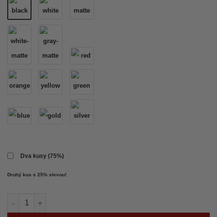
Dva kusy (75%)
Druhý kus s 25% slevou!
FF CARS samolepka množství