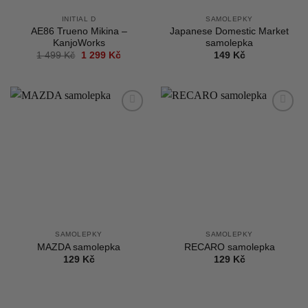
INITIAL D
SAMOLEPKY
AE86 Trueno Mikina –
Japanese Domestic Market
KanjoWorks
samolepka
Původní
Aktuální
1 499
Kč
1 299
Kč
149
Kč
cena
cena
byla:
je:
1
1
499 Kč.
299 Kč.
Add to
Add to
wishlist
wishlist
SAMOLEPKY
SAMOLEPKY
MAZDA samolepka
RECARO samolepka
129
Kč
129
Kč