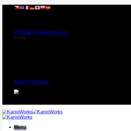
Přeskočit
na
obsah
Při objednávce nad 2 000 Kč doprava ZDARMA!
Přihlášení / Registrovat se
Košík
V košíku nic není.
Zpět do obchodu
Při objednávce nad 2 000 Kč doprava ZDARMA!
Menu