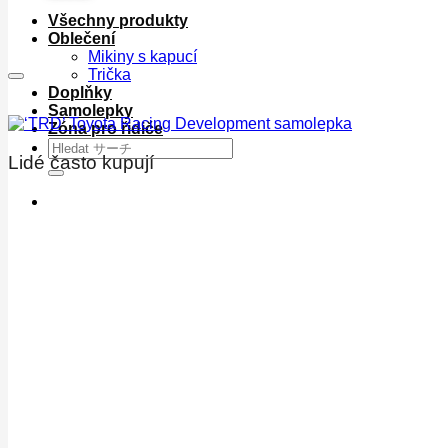
Všechny produkty
Oblečení
Mikiny s kapucí
Trička
Doplňky
Samolepky
Zóna pro řidiče
Hledat:
Lidé často kupují