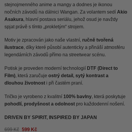
stejnojmenného anime a mangy a dodnes je ikonou
nočních závodů na dálnici Wangan. Za volantem sedí
Akio
Asakura
, hlavní postava seriálu, jehož osud je navždy
spjat právě s tímto „prokletým“ strojem.
Motiv je zpracován jako naše vlastní,
ručně tvořená
ilustrace
, díky které působí autenticky a přináší atmosféru
legendárních závodů přímo na streetwear scénu.
Potisk je proveden moderní technologií
DTF (Direct to
Film)
, která zaručuje
ostrý detail, sytý kontrast a
dlouhou životnost
i při častém praní.
Tričko je vyrobeno z kvalitní
100% bavlny
, která poskytuje
pohodlí, prodyšnost a odolnost
pro každodenní nošení.
DRIVEN BY SPIRIT, INSPIRED BY JAPAN
Původní
Aktuální
699
Kč
599
Kč