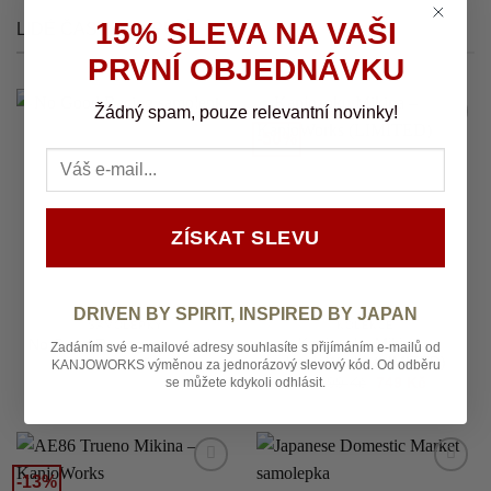
15% SLEVA NA VAŠI
LIDÉ ČASTO KUPUJÍ
PRVNÍ OBJEDNÁVKU
Žádný spam, pouze relevantní novinky!
-50%
Add to
Add to
wishlist
wishlist
ZÍSKAT SLEVU
DRIVEN BY SPIRIT, INSPIRED BY JAPAN
SAMOLEPKY
KOLEKCE
Kanjozoku Mikina –
No Good Racing samolepka
Zadáním své e-mailové adresy souhlasíte s přijímáním e-mailů od
KanjoWorks (LIMITED)
129
Kč
KANJOWORKS výměnou za jednorázový slevový kód. Od odběru
Původní
Aktuální
1 499
Kč
749
Kč
se můžete kdykoli odhlásit.
cena
cena
byla:
je:
1
749 Kč.
499 Kč.
-13%
Add to
Add to