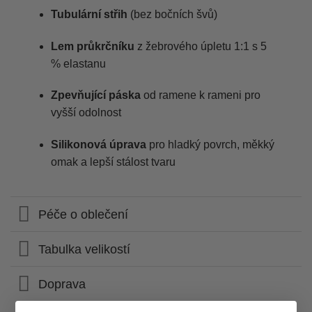
Tubulární střih
(bez bočních švů)
Lem průkrčníku
z žebrového úpletu 1:1 s 5
% elastanu
Zpevňující páska
od ramene k rameni pro
vyšší odolnost
Silikonová úprava
pro hladký povrch, měkký
omak a lepší stálost tvaru
Péče o oblečení
Tabulka velikostí
Doprava