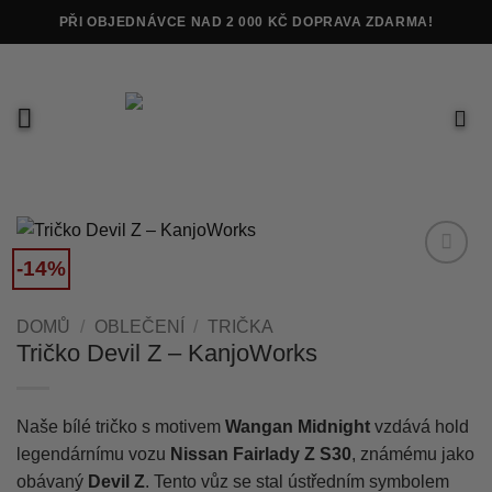
Přeskočit
PŘI OBJEDNÁVCE NAD 2 000 KČ DOPRAVA ZDARMA!
na
obsah
-14%
Add to
wishlist
DOMŮ
/
OBLEČENÍ
/
TRIČKA
Tričko Devil Z – KanjoWorks
Naše bílé tričko s motivem
Wangan Midnight
vzdává hold
legendárnímu vozu
Nissan Fairlady Z S30
, známému jako
obávaný
Devil Z
. Tento vůz se stal ústředním symbolem