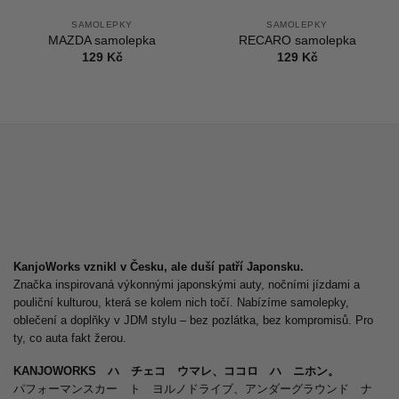
SAMOLEPKY
SAMOLEPKY
MAZDA samolepka
RECARO samolepka
129
Kč
129
Kč
KanjoWorks vznikl v Česku, ale duší patří Japonsku.
Značka inspirovaná výkonnými japonskými auty, nočními jízdami a
pouliční kulturou, která se kolem nich točí. Nabízíme samolepky,
oblečení a doplňky v JDM stylu – bez pozlátka, bez kompromisů. Pro
ty, co auta fakt žerou.
KANJOWORKS ハ チェコ ウマレ、ココロ ハ ニホン。
パフォーマンスカー ト ヨルノドライブ、アンダーグラウンド ナ