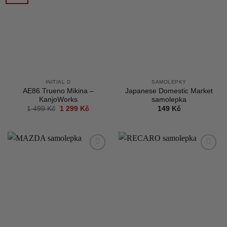
wishlist
wishlist
INITIAL D
SAMOLEPKY
AE86 Trueno Mikina –
Japanese Domestic Market
KanjoWorks
samolepka
Původní
Aktuální
1 499
Kč
1 299
Kč
149
Kč
cena
cena
byla:
je:
1
1
499 Kč.
299 Kč.
Add to
Add to
wishlist
wishlist