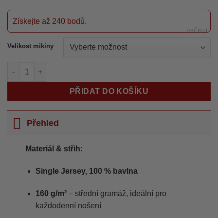
cena
cena
byla:
je:
699 Kč.
599 Kč.
Získejte až 240 bodů.
VYČISTIT
Velikost mikiny
Tričko Devil Z – KanjoWorks množství
PŘIDAT DO KOŠÍKU
Přehled
Materiál & střih:
Single Jersey, 100 % bavlna
160 g/m²
– střední gramáž, ideální pro
každodenní nošení